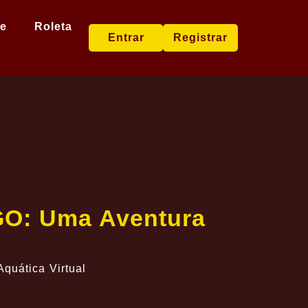
ne
Roleta
Entrar
Registrar
GO: Uma Aventura
quática Virtual