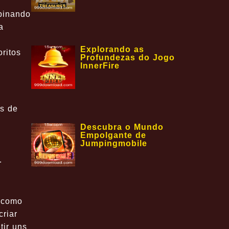
binando
a
Explorando as
ritos
Profundezas do Jogo
InnerFire
es de
Descubra o Mundo
Empolgante de
Jumpingmobile
.
e como
riar
tir uns