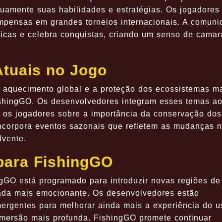
nuamente suas habilidades e estratégias. Os jogadore
ompensas em grandes torneios internacionais. A comun
 dicas e celebra conquistas, criando um senso de cam
Atuais no Jogo
 aquecimento global e a proteção dos ecossistemas ma
ishingGO. Os desenvolvedores integram esses temas ao
 os jogadores sobre a importância da conservação dos
incorpora eventos sazonais que refletem as mudanças 
lvente.
para FishingGO
gGO está programado para introduzir novas regiões de
inda mais emocionante. Os desenvolvedores estão
ergentes para melhorar ainda mais a experiência do u
imersão mais profunda. FishingGO promete continuar