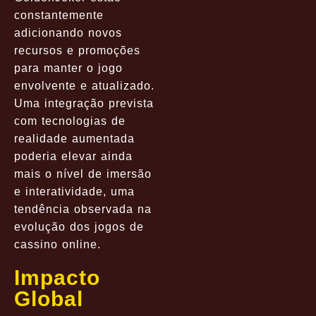
constantemente
adicionando novos
recursos e promoções
para manter o jogo
envolvente e atualizado.
Uma integração prevista
com tecnologias de
realidade aumentada
poderia elevar ainda
mais o nível de imersão
e interatividade, uma
tendência observada na
evolução dos jogos de
cassino online.
Impacto
Global