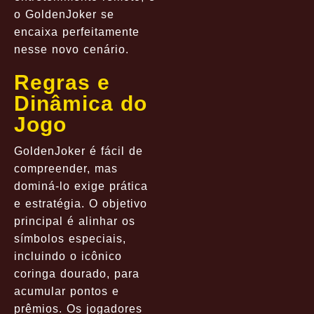
o GoldenJoker se
encaixa perfeitamente
nesse novo cenário.
Regras e
Dinâmica do
Jogo
GoldenJoker é fácil de
compreender, mas
dominá-lo exige prática
e estratégia. O objetivo
principal é alinhar os
símbolos especiais,
incluindo o icônico
coringa dourado, para
acumular pontos e
prêmios. Os jogadores