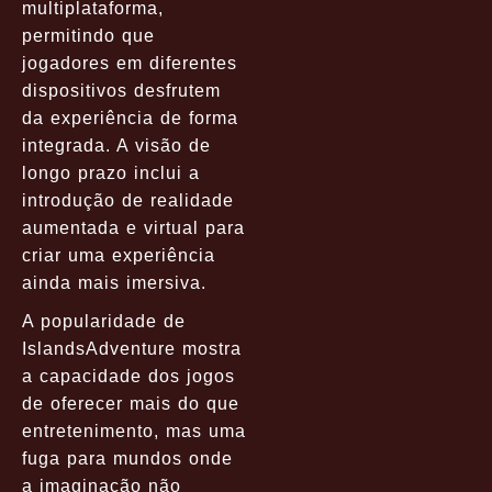
multiplataforma,
permitindo que
jogadores em diferentes
dispositivos desfrutem
da experiência de forma
integrada. A visão de
longo prazo inclui a
introdução de realidade
aumentada e virtual para
criar uma experiência
ainda mais imersiva.
A popularidade de
IslandsAdventure mostra
a capacidade dos jogos
de oferecer mais do que
entretenimento, mas uma
fuga para mundos onde
a imaginação não