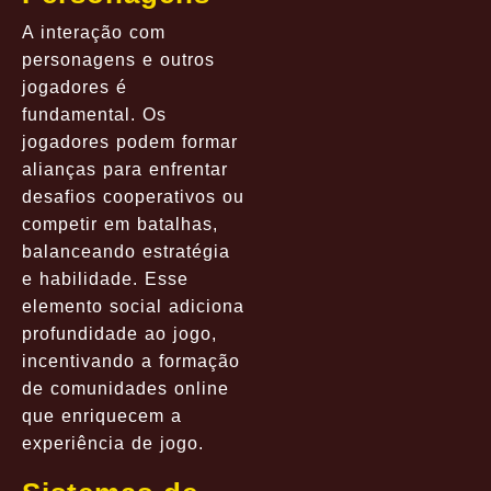
A interação com
personagens e outros
jogadores é
fundamental. Os
jogadores podem formar
alianças para enfrentar
desafios cooperativos ou
competir em batalhas,
balanceando estratégia
e habilidade. Esse
elemento social adiciona
profundidade ao jogo,
incentivando a formação
de comunidades online
que enriquecem a
experiência de jogo.