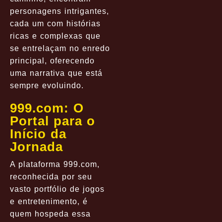
personagens intrigantes,
cada um com histórias
ricas e complexas que
se entrelaçam no enredo
principal, oferecendo
uma narrativa que está
sempre evoluindo.
999.com: O
Portal para o
Início da
Jornada
A plataforma 999.com,
reconhecida por seu
vasto portfólio de jogos
e entretenimento, é
quem hospeda essa