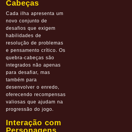
Cabeças
Cada ilha apresenta um
novo conjunto de
desafios que exigem
habilidades de
resolução de problemas
e pensamento crítico. Os
quebra-cabeças são
integrados não apenas
para desafiar, mas
também para
desenvolver o enredo,
oferecendo recompensas
valiosas que ajudam na
progressão do jogo.
Interação com
Personagens