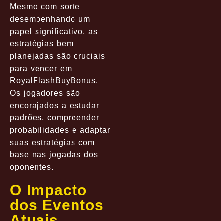
Mesmo com sorte
desempenhando um
papel significativo, as
estratégias bem
planejadas são cruciais
para vencer em
RoyalFlashBuyBonus.
Os jogadores são
encorajados a estudar
padrões, compreender
probabilidades e adaptar
suas estratégias com
base nas jogadas dos
oponentes.
O Impacto
dos Eventos
Atuais