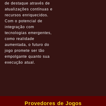
de destaque através de
atualizações contínuas e
recursos enriquecidos.
Com o potencial de
integração com
tecnologias emergentes,
como realidade
aumentada, o futuro do
jogo promete ser tão
empolgante quanto sua
execução atual.
Provedores de Jogos