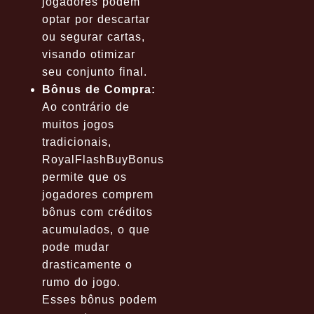
jogadores podem
optar por descartar
ou segurar cartas,
visando otimizar
seu conjunto final.
Bônus de Compra:
Ao contrário de
muitos jogos
tradicionais,
RoyalFlashBuyBonus
permite que os
jogadores comprem
bônus com créditos
acumulados, o que
pode mudar
drasticamente o
rumo do jogo.
Esses bônus podem