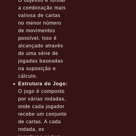
O objetivo é formar
a combinação mais
valiosa de cartas
no menor número
de movimentos
possível. Isso é
alcançado através
de uma série de
jogadas baseadas
na suposição e
cálculo.
Estrutura do Jogo:
O jogo é composto
por várias rodadas,
onde cada jogador
recebe um conjunto
de cartas. A cada
rodada, os