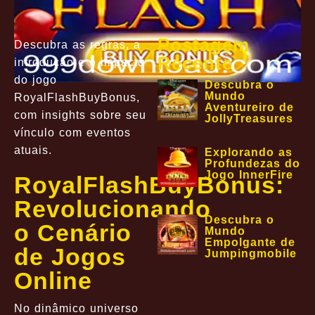
Postagem
Descubra as regras, a
Recente
introdução e o impacto
do jogo
Descubra o
Mundo
RoyalFlashBuyBonus,
Aventureiro de
com insights sobre seu
JollyTreasures
vínculo com eventos
atuais.
Explorando as
Profundezas do
Jogo InnerFire
RoyalFlashBuyBonus:
Revolucionando
Descubra o
o Cenário
Mundo
Empolgante de
de Jogos
Jumpingmobile
Online
No dinâmico universo