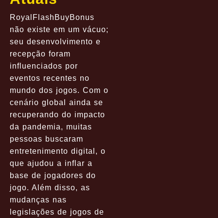
RoyalFlashBuyBonus
não existe em um vácuo;
seu desenvolvimento e
recepção foram
influenciados por
eventos recentes no
mundo dos jogos. Com o
cenário global ainda se
recuperando do impacto
da pandemia, muitas
pessoas buscaram
entretenimento digital, o
que ajudou a inflar a
base de jogadores do
jogo. Além disso, as
mudanças nas
legislações de jogos de