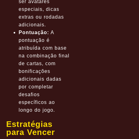
ser avatares
especiais, dicas
extras ou rodadas
adicionais.
Pontuação:
A
pontuação é
atribuída com base
na combinação final
de cartas, com
bonificações
adicionais dadas
por completar
desafios
específicos ao
longo do jogo.
Estratégias
para Vencer